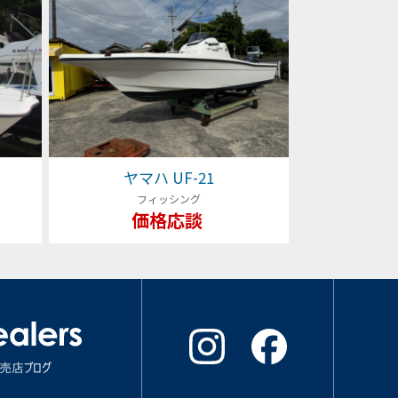
ヤマハ UF-21
フィッシング
価格応談