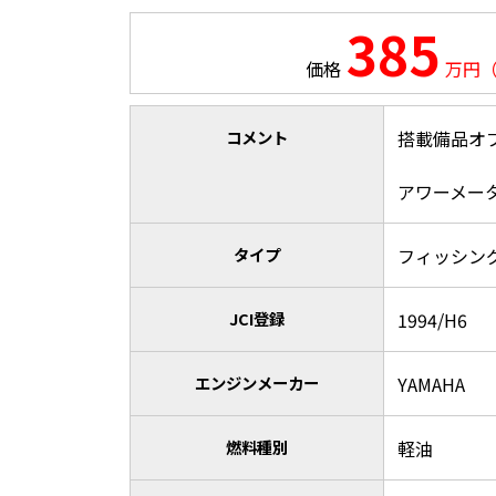
385
価格
万円
コメント
搭載備品オプ
アワーメー
タイプ
フィッシン
JCI登録
1994/H6
エンジンメーカー
YAMAHA
燃料種別
軽油