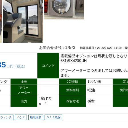
お問合せ番号：17573
情報掲載日：2025/01/20 11:19 最終
搭載備品オプションは現状お渡しとなり
681)SX420KUH
85
コメント
万円（税込）
アワーメーターにつきましてはお問い合
ませ。
ング
1994/H6
全長
JCI登録
定
アワー
A
軽油
燃料種別
免許
メーター
180 PS
係留
出力
保管方法
× 1
ウィンチ
イケス
船底塗装
ＧＰＳ魚探