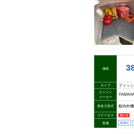
3
価格
フィッシ
タイプ
エンジン
YAMAH
メーカー
船内外機
推進力形式
ステータス
装備
航海灯