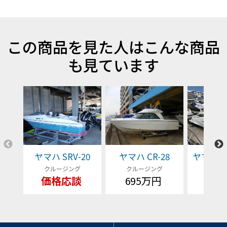
この商品を見た人はこんな商品
も見ています
ヤマハ SRV-20
ヤマハ CR-28
ヤマハ EX
クルージング
クルージング
クルー
価格応談
695万円
価格