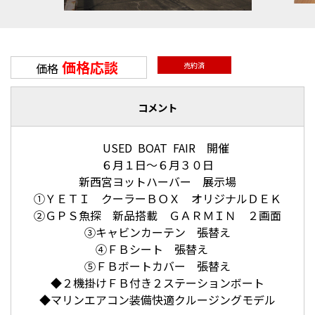
価格応談
価格
売約済
コメント
USED BOAT FAIR 開催
６月１日～６月３０日
新西宮ヨットハーバー 展示場
①ＹＥＴＩ クーラーＢＯＸ オリジナルＤＥＫ
②ＧＰＳ魚探 新品搭載 ＧＡＲＭＩＮ ２画面
③キャビンカーテン 張替え
④ＦＢシート 張替え
⑤ＦＢボートカバー 張替え
◆２機掛けＦＢ付き２ステーションボート
◆マリンエアコン装備快適クルージングモデル