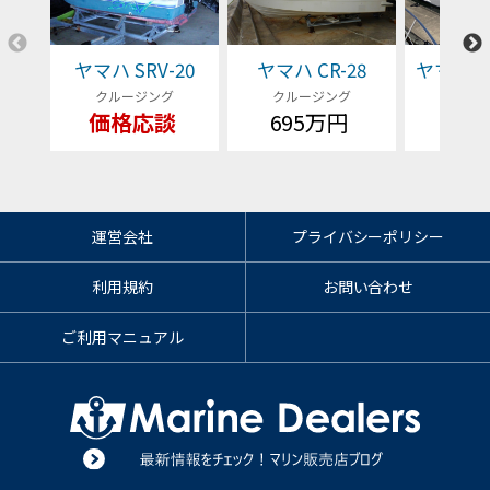
ヤマハ SRV-20
ヤマハ CR-28
ヤマハ EX
クルージング
クルージング
クルー
価格応談
695万円
価格
運営会社
プライバシーポリシー
利用規約
お問い合わせ
ご利用マニュアル