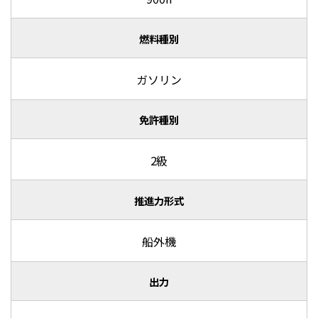
燃料種別
ガソリン
免許種別
2級
推進力形式
船外機
出力