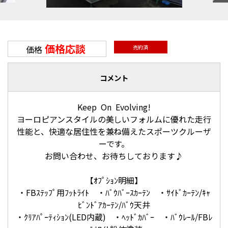
価格応談
価格
売約済
コメント
Keep On Evolving!
ヨーロピアンスタイルの美しいフォルムに優れた走行
性能と、快適な居住性を兼ね備えたスポーツクルーザ
ーです。
お問い合わせ、お待ちしております♪
【ｵﾌﾟｼｮﾝ明細】
・FBｽﾃｯﾌﾟ用ﾌｯﾄﾗｲﾄ ・ﾊﾞｳﾊﾞｰｽｶｰﾃﾝ ・ｻｲﾄﾞｶｰﾃﾝ/ｷｬ
ﾋﾞﾝﾄﾞｱｶｰﾃﾝ/ﾊﾞｳ天井
・ｸﾘｱﾊﾟｰﾃｨｼｮﾝ(LED内蔵) ・ﾍｯﾄﾞｶﾊﾞｰ ・ﾊﾞｳﾚｰﾙ/FBﾚ