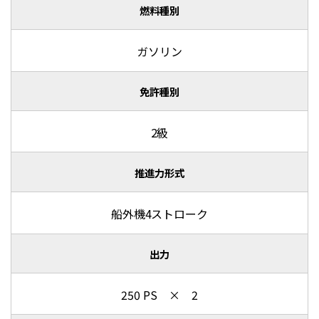
燃料種別
ガソリン
免許種別
2級
推進力形式
船外機4ストローク
出力
250 PS × 2