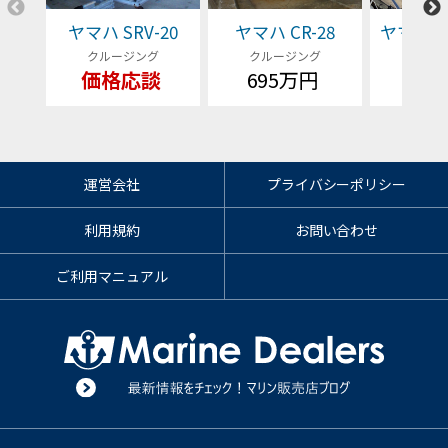
ヤマハ SRV-20
ヤマハ CR-28
ヤマハ EX
クルージング
クルージング
クルー
価格応談
695万円
価格
運営会社
プライバシーポリシー
利用規約
お問い合わせ
ご利用マニュアル