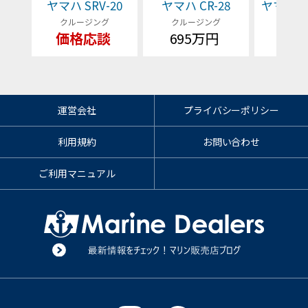
ヤマハ SRV-20
ヤマハ CR-28
ヤマハ EX
クルージング
クルージング
クルー
価格応談
695万円
価格
運営会社
プライバシーポリシー
利用規約
お問い合わせ
ご利用マニュアル