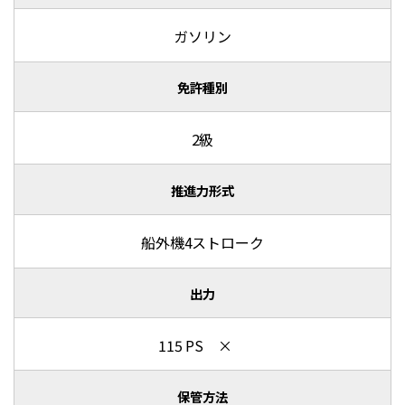
ガソリン
免許種別
2級
推進力形式
船外機4ストローク
出力
115 PS ×
保管方法