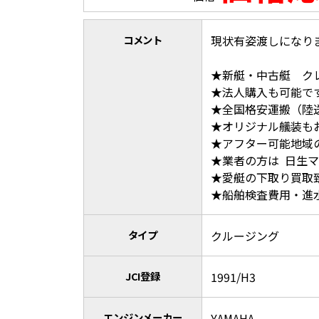
コメント
現状有姿渡しになり
★新艇・中古艇 ク
★法人購入も可能で
★全国格安運搬（陸
★オリジナル艤装も
★アフター可能地域
★業者の方は 日生マリ
★愛艇の下取り買取
★船舶検査費用・進
タイプ
クルージング
JCI登録
1991/H3
エンジンメーカー
YAMAHA