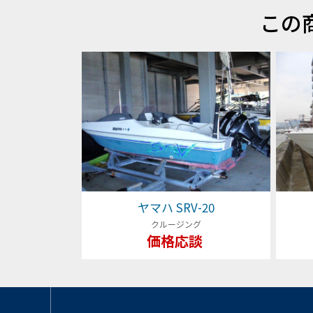
この
ヤマハ SRV-20
クルージング
価格応談