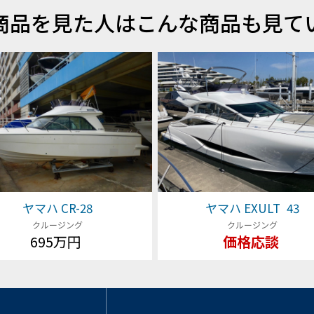
商品を見た人はこんな商品も見て
ヤマハ CR-28
ヤマハ EXULT 43
クルージング
クルージング
695万円
価格応談