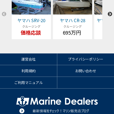
ヤマハ SRV-20
ヤマハ CR-28
ヤマハ EX
クルージング
クルージング
クルー
価格応談
695万円
価格
運営会社
プライバシーポリシー
利用規約
お問い合わせ
ご利用マニュアル