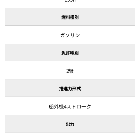
燃料種別
ガソリン
免許種別
2級
推進力形式
船外機4ストローク
出力