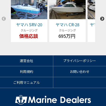
ヤマハ SRV-20
ヤマハ CR-28
ヤマハ EX
クルージング
クルージング
クルー
価格応談
695万円
価格
運営会社
プライバシーポリシー
利用規約
お問い合わせ
ご利用マニュアル