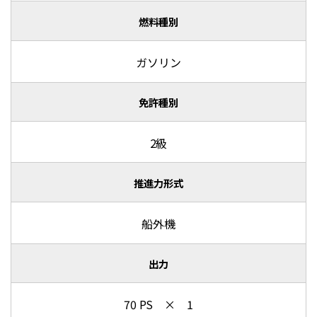
燃料種別
ガソリン
免許種別
2級
推進力形式
船外機
出力
70 PS × 1