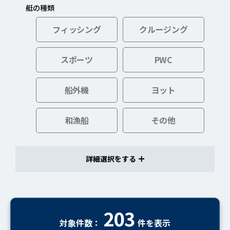
艇の種類
フィッシング
クルージング
スポーツ
PWC
船外機
ヨット
和漁船
その他
詳細選択を
203
対象件数：
件を表示