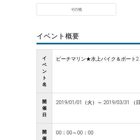
その他
イベント概要
イ
ビーチマリン★水上バイク＆ボート2
ベ
ン
ト
名
開
2019/01/01（火）～ 2019/03/31 （
催
日
開
00：00～00：00
催