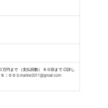
万円まで （支払回数） ６０回まで ◎詳し
.marine2011@gmail.com