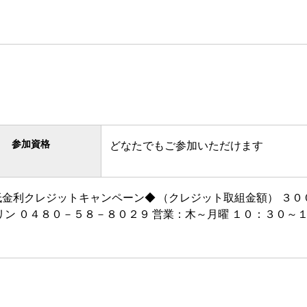
参加資格
どなたでもご参加いただけます
金利クレジットキャンペーン◆ （クレジット取組金額） ３００
０４８０－５８－８０２９ 営業：木～月曜 １０：３０～１９：００ b