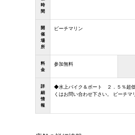
時
間
開
ビーチマリン
催
場
所
料
参加無料
金
詳
◆水上バイク＆ボート ２．５％超低
細
くはお問い合わせ下さい。 ビーチマリン 
情
報