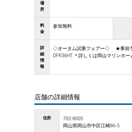
場
所
料
参加無料
金
詳
◇オータム試乗フェアー◇ ★事前予約制の試
細
DFR36HT ＊詳しくは岡山マリンホームページ
情
報
店舗の詳細情報
住所
702-8005
岡山県岡山市中区江崎86-5