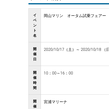
イ
岡山マリン オータム試乗フェアー
ベ
ン
ト
名
開
2020/10/17（土）～ 2020/10/18 （
催
日
開
10：00～16：00
催
時
間
開
宮浦マリーナ
催