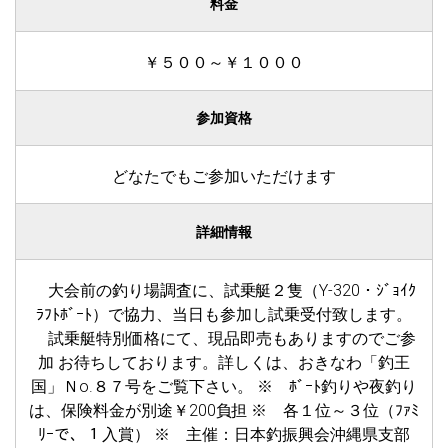
料金
￥５００～￥１０００
参加資格
どなたでもご参加いただけます
詳細情報
大会前の釣り場調査に、試乗艇２隻（Y-320・ｼﾞｮｲｸ
ﾗﾌﾄﾎﾞｰﾄ）で協力、当日も参加し試乗受付致します。
試乗艇特別価格にて、現品即売もありますのでご参
加 お待ちしております。詳しくは、おきなわ「釣王
国」Ｎo.８７号をご覧下さい。 ※ ﾎﾞｰﾄ釣りや夜釣り
は、保険料金が別途￥200負担 ※ 各１位～３位（ﾌｧﾐ
ﾘｰで、１入賞） ※ 主催：日本釣振興会沖縄県支部