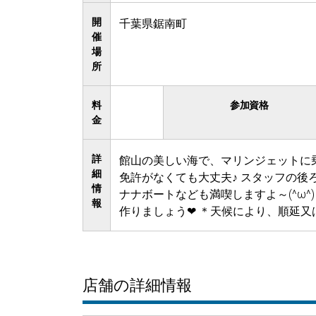
開
千葉県鋸南町
催
場
所
料
参加資格
金
詳
館山の美しい海で、マリンジェットに
細
免許がなくても大丈夫♪ スタッフの後
情
ナナボートなども満喫しますよ～(^ω^
報
作りましょう❤ ＊天候により、順延
店舗の詳細情報