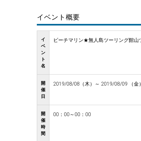
イベント概要
イ
ビーチマリン★無人島ツーリング館山ツ
ベ
ン
ト
名
開
2019/08/08（木）～ 2019/08/09 （金
催
日
開
00：00～00：00
催
時
間