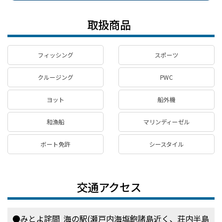
取扱商品
フィッシング
スポーツ
クルージング
PWC
ヨット
船外機
和漁船
マリンディーゼル
ボート免許
シースタイル
交通アクセス
●みとよ詫間 海の駅(瀬戸内海塩飽諸島近く、荘内半島