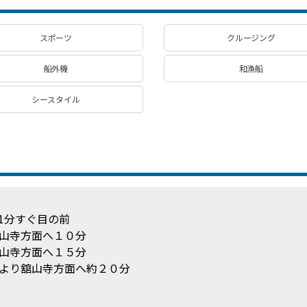
スポーツ
クルージング
船外機
和漁船
シースタイル
1分すぐ目の前
山寺方面へ１０分
山寺方面へ１５分
より舘山寺方面へ約２０分