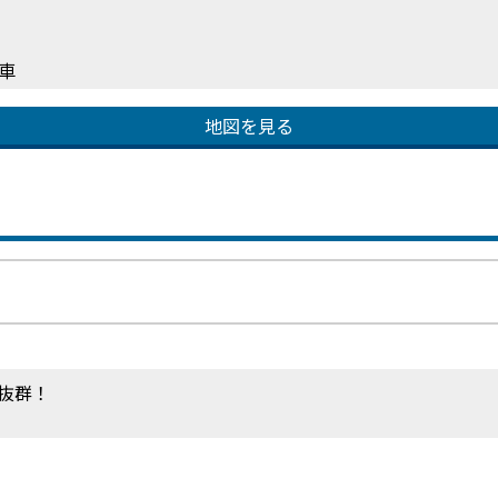
車
地図を見る
抜群！