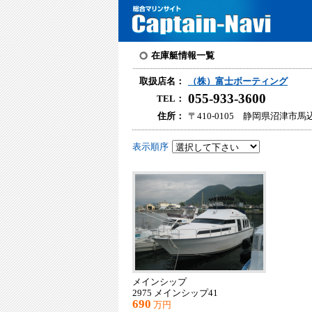
在庫艇情報一覧
取扱店名：
（株）富士ボーティング
055-933-3600
TEL：
住所：
〒410-0105 静岡県沼津市馬込
表示順序
メインシップ
2975 メインシップ41
690
万円