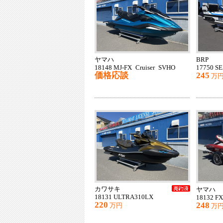
ヤマハ
BRP
18148 MJ-FX Cruiser SVHO
17750 S
価格応談
245
万
カワサキ
ヤマハ
18131 ULTRA310LX
18132 FX
220
248
万円
万