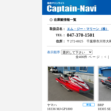
在庫艇情報一覧
取扱店名：
エム・ジー・マリーン（株）
047-370-1501
TEL：
住所：
〒272-0025 千葉県市川市大和田
表示順序
全406件
ページ：<｜
ヤマハ
BRP
18336 MJ-GP1800
18305 S