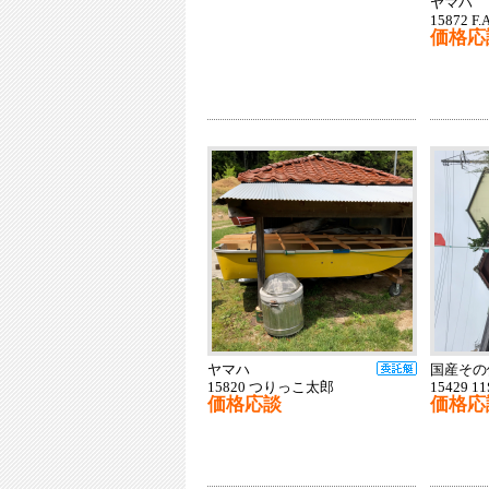
ヤマハ
15872 F.A
価格応
ヤマハ
国産その
15820 つりっこ太郎
15429 11
価格応談
価格応