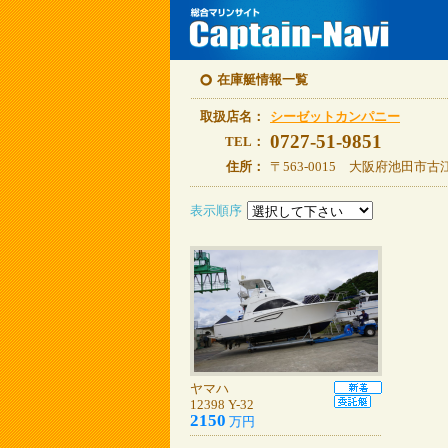
在庫艇情報一覧
取扱店名：
シーゼットカンパニー
0727-51-9851
TEL：
住所：
〒563-0015 大阪府池田市古江
表示順序
ヤマハ
12398 Y-32
2150
万円