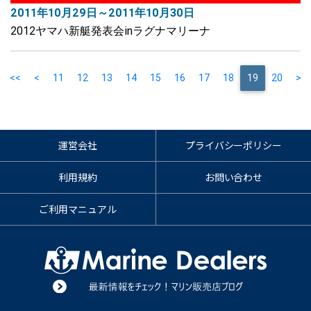
2011年10月29日～2011年10月30日
2012ヤマハ新艇発表会inラグナマリーナ
<<
<
11
12
13
14
15
16
17
18
(current)
19
20
>
運営会社
プライバシーポリシー
利用規約
お問い合わせ
ご利用マニュアル