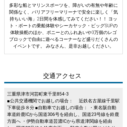
多彩な船とマリンスポーツを、障がいの有無や年齢に
関係なく、バリアフリーマリーナで安全に楽しく「気
持ちいい海」2日間を体感してみてください！！ ヨッ
ト・ボートの乗船体験やシーカヤック・ビッグSUPの
体験操舵のほか、ポニーとのふれあいや3万個のレゴ
ブロックで自由に遊べるコーナーなど盛りだくさんの
イベントです。 みなさん、是非お越しください。
交通アクセス
三重県津市河芸町東千里854-3
■公共交通機関でお越しの場合： 近鉄名古屋線千里駅
下車徒歩８分 ■自動車でお越しの場合： ・東名阪自動
車道鈴鹿ICから国道306号を経由し、国道23号線を鈴鹿
方面へ ・伊勢自動車道芸濃ICから県道津関線を経由