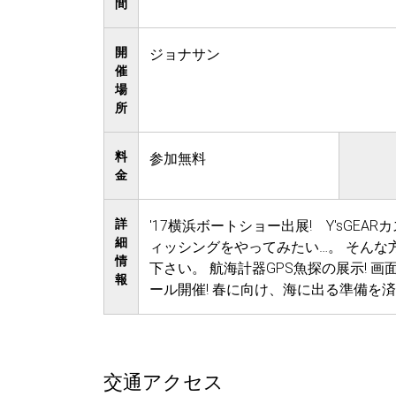
間
開
ジョナサン
催
場
所
料
参加無料
金
詳
'17横浜ボートショー出展! Y'sGEA
細
ィッシングをやってみたい…。 そんな方へ
情
下さい。 航海計器GPS魚探の展示!
報
ール開催! 春に向け、海に出る準備を済
交通アクセス