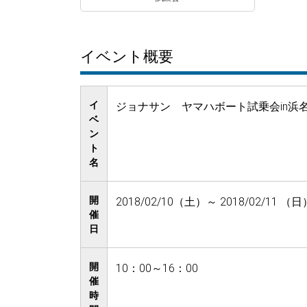
イベント概要
イ
ジョナサン ヤマハボート試乗会in浜
ベ
ン
ト
名
開
2018/02/10（土）～ 2018/02/11 （日
催
日
開
10：00～16：00
催
時