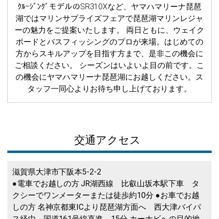
ｸﾙｰｼﾞﾝｸﾞモデルのSR310Xなど、ヤマハマリーナ琵琶
湖ではマリンサプライズフェアで琵琶湖マリンレジャ
ーの魅力をご提案いたします。 両日ともに、ウェイク
ボードとバスフィッシングのプロが来場。はじめての
方からスキルアップを目指す方まで、是非この機会に
ご相談ください。 シーズンはいよいよ目の前です。こ
の機会にヤマハマリーナ琵琶湖にお越しください。ス
タッフ一同心よりお待ち申し上げております。
交通アクセス
滋賀県大津市下阪本5-2-2
●電車でお越しの方 JR湖西線 比叡山坂本駅下車 タ
クシーでワンメーターまたは徒歩約10分 ●お車でお越
しの方 名神京都東ICより琵琶湖方面へ 西大津バイパ
ス経由 国道161号線直進 15分 カーナビへの目的地