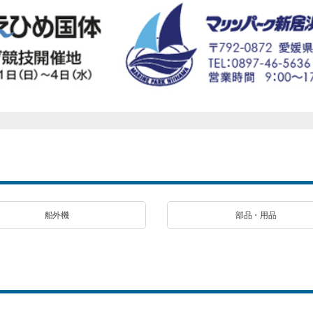
船外機
部品・用品