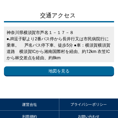
交通アクセス
神奈川県横須賀市芦名１－１７－８
●JR逗子駅より2番バス停から長井行又は市民病院行に
乗車。 芦名バス停下車、徒歩5分 ●車：横須賀横須賀
道路 横須賀ICから湘南国際村を経由、約12km 衣笠IC
から林交差点を経由、約8km
地図を見る
運営会社
プライバシーポリシー
利用規約
お問い合わせ