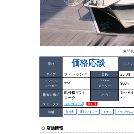
お問合
価格応談
価格
コメン
フィッシング
25.0ft
タイプ
全長
エンジン
アワー
ﾔﾏﾊ
900h
メーカー
メーター
船外機4スト
150 
推進力形式
出力
ローク
×
ステータス
装備
航海灯
電動ウインチ
イケス
トランサム
店舗情報