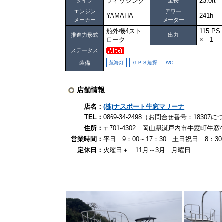
フィッシング
23.0ft
タイプ
全長
エンジン
アワー
YAMAHA
241h
メーカー
メーター
船外機4スト
115 P
推進力形式
出力
ローク
× 1
ステータス
装備
航海灯
ＧＰＳ魚探
WC
店舗情報
店名：
(株)ナスボート牛窓マリーナ
TEL：
0869-34-2498（お問合せ番号：183
住所：
〒701-4302 岡山県瀬戸内市牛窓町牛窓4
営業時間：
平日 9：00～17：30 土日祝日 8：30
定休日：
火曜日＋ 11月～3月 月曜日