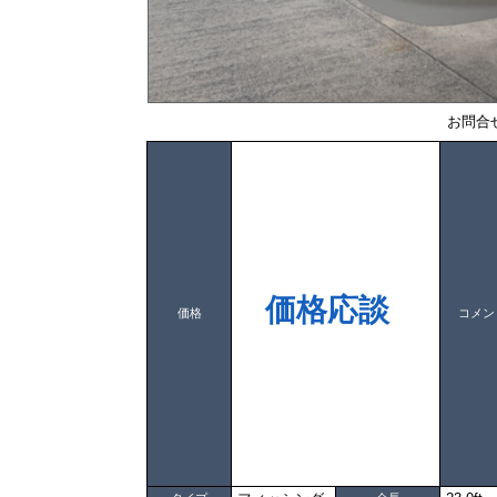
お問合
価格応談
価格
コメン