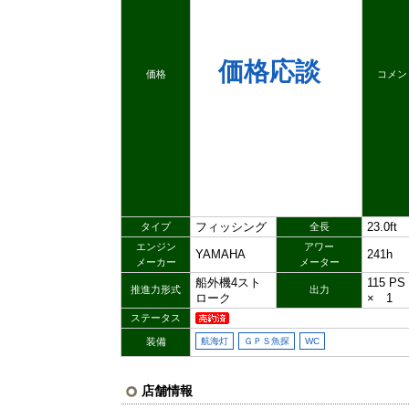
価格応談
価格
コメン
フィッシング
23.0ft
タイプ
全長
エンジン
アワー
YAMAHA
241h
メーカー
メーター
船外機4スト
115 P
推進力形式
出力
ローク
× 1
ステータス
装備
航海灯
ＧＰＳ魚探
WC
店舗情報