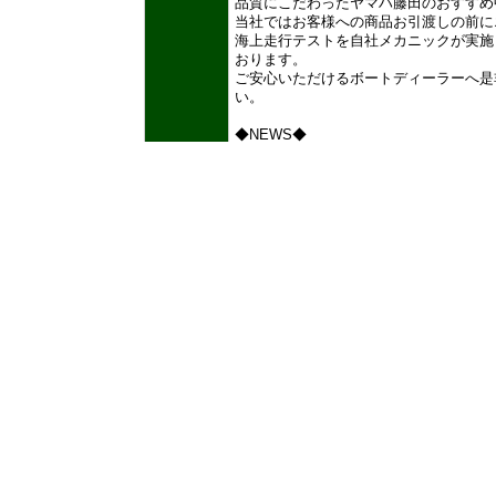
品質にこだわったヤマハ藤田のおすすめ
当社ではお客様への商品お引渡しの前に
海上走行テストを自社メカニックが実施
おります。
ご安心いただけるボートディーラーへ是
い。
◆NEWS◆
ボート保管場所情報・・・県営ボートパー
在空きあります。)
◆お支払い◆
低金利でご利用いただけるマリンローン
ボート・エンジン購入・用品・整備・
利用できます。
─────────────────────────
お支払い回数・・・・・3～120回払い迄
お支払い例
595
お支払い総額 16,200,000円
コメント
万円（税込）
頭金 3,240,000円
お支払い回数 120回
月々お支払い額(1~199回) 124,545円