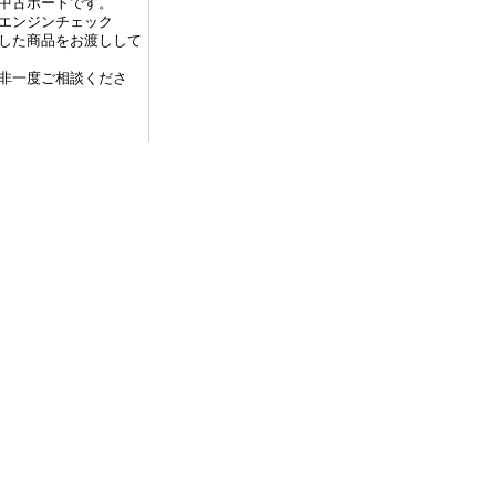
中古ボートです。
エンジンチェック
した商品をお渡しして
非一度ご相談くださ
ク月々9100円～(現
をご用意。
保管料のお支払いにご
────
 OK