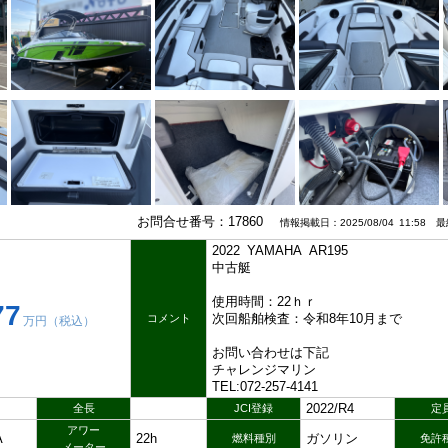
お問合せ番号：17860
情報掲載日：2025/08/04 11:58 最終
2022 YAMAHA AR195
中古艇
使用時間：22ｈｒ
77
次回船舶検査：令和8年10月まで
コメント
万円（税込）
お問い合わせは下記
チャレンジマリン
TEL:072-257-4141
2022/R4
全長
JCI登録
定
アワー
A
22h
ガソリン
燃料種別
免許
メーター