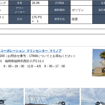
ング
26.0ft
全長
JCI登録
定
アワー
A
ガソリン
燃料種別
免許
メーター
スト
175 PS
陸置
出力
保管方法
× 1
サキコーポレーション マリンセンター マリノア
85-5200（お問合せ番号：17849についてとお尋ねください）
001 福岡県福岡市西区小戸2-11-1
 9：00～18：00 11月～4月 9：00～17：00