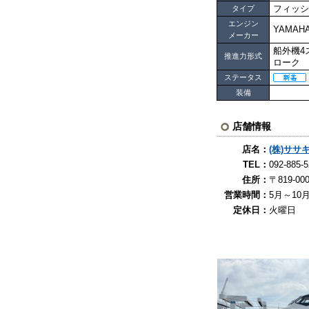
フィッシ
タイプ
エンジン
YAMAH
メーカー
船外機4
推進力形式
ローク
ステータス
装備
店舗情報
店名：
(株)サ
TEL：
092-8
住所：
〒819-0
営業時間：
5月～10月
定休日：
火曜日