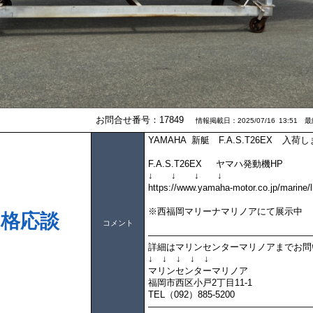
お問合せ番号：17849
情報掲載日：2025/07/16 13:51 最終
YAMAHA 新艇 F.A.S.T26EX 入荷
F.A.S.T26EX ヤマハ発動機HP
↓ ↓ ↓ ↓
https://www.yamaha-motor.co.jp/marine/l
※西福岡マリーナマリノアにて展示中
価格応談
コメント
――――――――――――――――――
詳細はマリンセンターマリノアまでお問
↓ ↓ ↓ ↓ ↓
マリンセンターマリノア
福岡市西区小戸2丁目11-1
TEL（092）885-5200
――――――――――――――――――