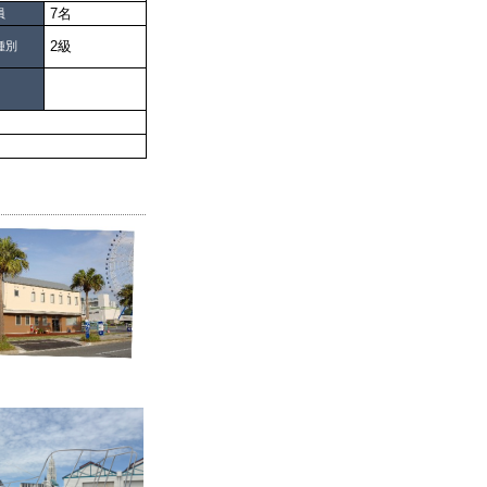
7名
員
2級
種別