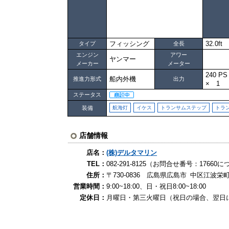
フィッシング
32.0ft
タイプ
全長
エンジン
アワー
ヤンマー
メーカー
メーター
240 
船内外機
推進力形式
出力
× 1
ステータス
装備
航海灯
イケス
トランサムステップ
トラ
店舗情報
店名：
(株)デルタマリン
TEL：
082-291-8125（お問合せ番号：176
住所：
〒730-0836 広島県広島市 中区江波栄町1
営業時間：
9:00~18:00、日・祝日8:00~18:00
定休日：
月曜日・第三火曜日（祝日の場合、翌日