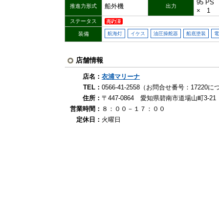
95 P
船外機
推進力形式
出力
× 1
ステータス
装備
航海灯
イケス
油圧操舵器
船底塗装
電
店舗情報
店名：
衣浦マリーナ
TEL：
0566-41-2558（お問合せ番号：172
住所：
〒447-0864 愛知県碧南市道場山町3-21
営業時間：
８：００－１７：００
定休日：
火曜日