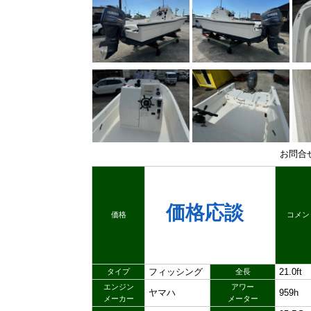
お問合
価格応談
価格
コメン
フィッシング
21.0ft
タイプ
全長
エンジン
アワー
ヤマハ
959h
メーカー
メーター