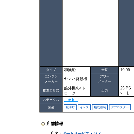
和漁船
19.0ft
タイプ
全長
エンジン
アワー
ヤマハ発動機
メーカー
メーター
船外機4スト
25 P
推進力形式
出力
ローク
× 1
ステータス
装備
航海灯
イケス
船底塗装
デフロスター
店舗情報
店名：
ボートサービス・ヤノ