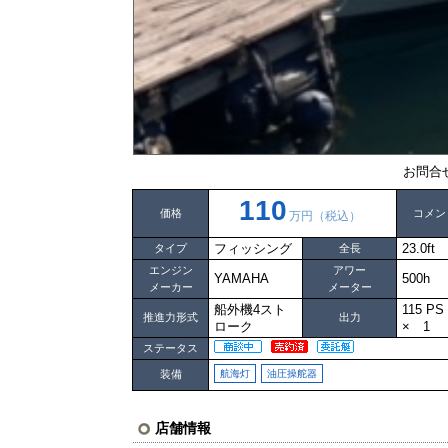
お問合
110
価格
コメン
万円（税込）
フィッシング
23.0ft
タイプ
全長
エンジン
アワー
YAMAHA
500h
メーカー
メーター
船外機4スト
115 P
推進力形式
出力
ローク
× 1
ステータス
装備
航海灯
油圧操舵器
店舗情報