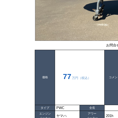
お問合
77
価格
コメン
万円（税込）
PWC
タイプ
全長
エンジン
アワー
ヤマハ
201h
メーカー
メーター