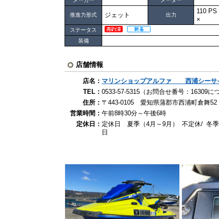
110 P
ジェット
推進力形式
出力
×
ステータス
装備
店舗情報
店名：
マリンショップアルファ 西浦シーサ
TEL：
0533-57-5315（お問合せ番号：163
住所：
〒443-0105 愛知県蒲郡市西浦町倉舞52
営業時間：
午前8時30分～午後6時
定休日：
定休日 夏季（4月～9月） 不定休/ 冬季
日