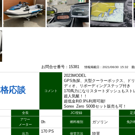
お問合せ番号：15381
情報掲載日：2021/06/30 15:32 最終
2023MODEL
GPS魚探、大型クーラーボックス、ド
ディオ、リボーディングステップ付き
価格応談
170馬力になりスタートダッシュもスト
コメント
超人気艇！！
超低金利0.9%利用可能!
Sorex Zero 500Bセット販売も可！
全長
JCI登録
定
アワー
0h
ガソリン
燃料種別
免許
メーター
170 PS
陸置
出力
保管方法