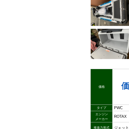
価格
PWC
タイプ
エンジン
ROTAX
メーカー
ジェット
推進力形式