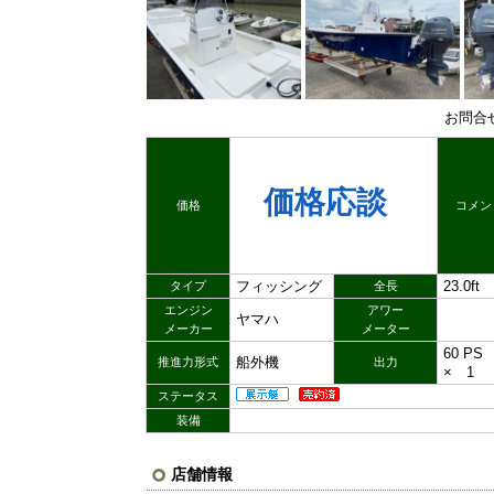
お問合
価格応談
価格
コメン
フィッシング
23.0ft
タイプ
全長
エンジン
アワー
ヤマハ
メーカー
メーター
60 P
船外機
推進力形式
出力
× 1
ステータス
装備
店舗情報