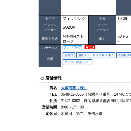
フィッシング
19.0ft
タイプ
全長
エンジン
アワー
SUZUKI
メーカー
メーター
船外機4スト
50 P
推進力形式
出力
ローク
×
ステータス
航海灯
油圧ステアリング取り付け
夜間航海
装備
エンジン保護カバー
店舗情報
店名：
大塚商事（株）
TEL：
0548-32-8565（お問合せ番号：147
住所：
〒421-0302 静岡県榛原郡吉田町川尻3138
営業時間：
8:00～17：00
定休日：
木曜日 第二、第四水曜