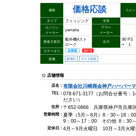
価格応談
価格
コメン
フィッシング
タイプ
全長
エンジン
アワー
yamaha
メーカー
メーター
船外機4スト
90 P
推進力形式
出力
ローク
× 1
ステータス
装備
航海灯
ＧＰＳ魚探
店舗情報
店名：
有限会社川崎商会神戸ハーバー
TEL：
078-671-3177（お問合せ番号
ださい）
住所：
〒652-0866 兵庫県神戸市兵庫区
営業時間：
夏季（5月～8月）8：30～18：
9：00～17：00 その他 8：3
定休日：
4月～9月火曜日 10月～3月