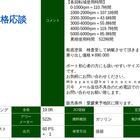
【各回転域使用時間】
0-1000rpm＝110.7時間
1000-2000rpm＝107.1時間
価格応談
2000-3000rpm＝43.6時間
コメント
3000-4000rpm＝55.8時間
4000-5000rpm＝119.7時間
5000-6000rpm＝85.8時間
累積使用時間 522時間
船底塗装 検査受して納艇させて頂きま
乗り出し価格￥890.000
ボート初心者の方にも扱いやすいサイズ
です。
お気軽にお問い合わせください。
✉ｂｓｙａｎｏ@ｈｅｌｅｎ.ｏｃｎ.ｎｅ
只今 メール送信不具合のため電話での
お問い合わせお願い致します。
販売条件：愛媛東予地区に限ります。
ング
19.0ft
全長
JCI登録
定
アワー
522h
ガソリン
燃料種別
免許
メーター
スト
60 PS
係留
出力
保管方法
× 1