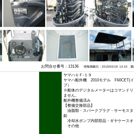
お問合せ番号：13136
情報掲載日：2019/02/19 13:10 最終
ヤマハＵＦ-１９
ヤマハ船外機 2010モデル F60CET
プ）
※船体のデジタルメーターはコマンドリ
ません。
船外機整備済み
【整備交換部品】
油脂類・スパークプラグ・サーモスタ
鉛
冷却水ポンプ内部部品・ギヤケースオ
その他