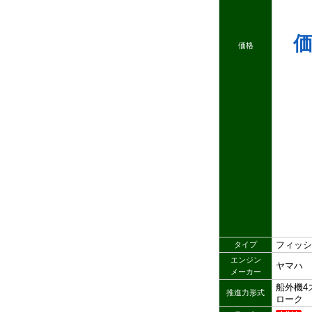
価格
フィッシ
タイプ
エンジン
ヤマハ
メーカー
船外機4
推進力形式
ローク