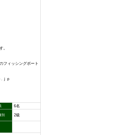
す。
のフィッシングボート
.ｊｐ
6名
員
2級
種別