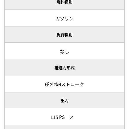
燃料種別
ガソリン
免許種別
なし
推進力形式
船外機4ストローク
出力
115 PS ×