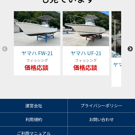
ヤマハ FW-21
ヤマハ UF-21
フィッシング
フィッシング
ヤマハ YFR
価格応談
価格応談
フィッ
79
運営会社
プライバシーポリシー
利用規約
お問い合わせ
ご利用マニュアル