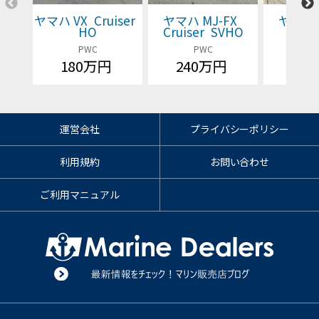
ヤマハ VX Cruiser
ヤマハ MJ-FX
ヤマハ 
HO
Cruiser SVHO
Cruis
PWC
PWC
P
180万円
240万円
価格
運営会社
プライバシーポリシー
利用規約
お問い合わせ
ご利用マニュアル