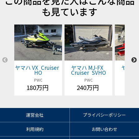
この商品を見た人はこんな商品
も見ています
ヤマハ VX Cruiser
ヤマハ MJ-FX
ヤマハ 
HO
Cruiser SVHO
Cruis
PWC
PWC
P
180万円
240万円
価格
運営会社
プライバシーポリシー
利用規約
お問い合わせ