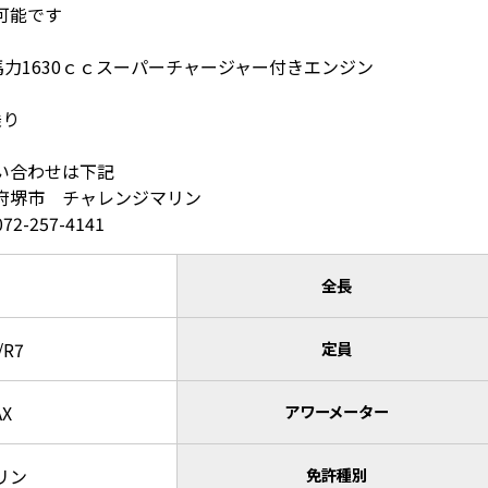
可能です
5馬力1630ｃｃスーパーチャージャー付きエンジン
乗り
い合わせは下記
府堺市 チャレンジマリン
072-257-4141
全長
/R7
定員
AX
アワーメーター
リン
免許種別