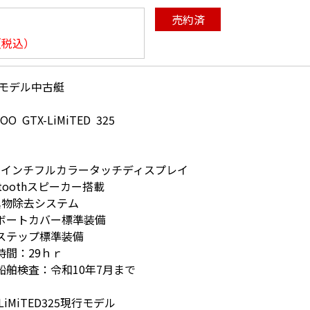
売約済
（税込）
25モデル中古艇
OO GTX-LiMiTED 325
.25インチフルカラータッチディスプレイ
etoothスピーカー搭載
F異物除去システム
ボートカバー標準装備
ステップ標準装備
時間：29ｈｒ
船舶検査：令和10年7月まで
-LiMiTED325現行モデル