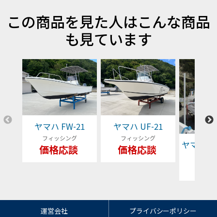
この商品を見た人はこんな商品
も見ています
ヤマハ FW-21
ヤマハ UF-21
フィッシング
フィッシング
ヤマハ YFR
価格応談
価格応談
フィッ
79
運営会社
プライバシーポリシー