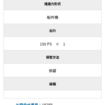
推進力形式
船外機
出力
150 PS × 1
保管方法
係留
装備
お問合せ番号：
18258