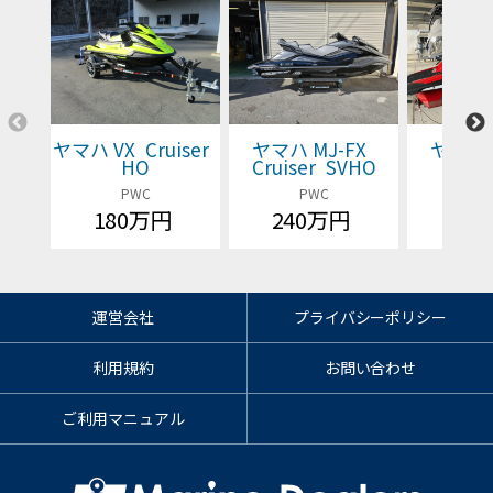
ヤマハ VX Cruiser
ヤマハ MJ-FX
ヤマハ 
HO
Cruiser SVHO
Cruis
PWC
PWC
P
180万円
240万円
価格
運営会社
プライバシーポリシー
利用規約
お問い合わせ
ご利用マニュアル